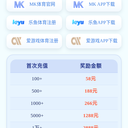
有针对性的盯防。正是这种战术自由度的释
放，让国米的进攻体系瞬间活了。更值得一提
的是，小图拉姆的进球和助攻并非孤军奋战的
产物。他和劳塔罗·马丁内斯之间的小范围配
合愈发默契，两人灵活的换位和短传渗透成了
破解密集防守的利器。当球队陷入落后时，也
正是他的个人能力打破了僵局。这种在逆境中
挺身而出的特质，让他迅速成长为圣西罗的新
偶像。与此同时，比赛也映照出佛罗伦萨的隐
忧：尽管他们开局出色，但面对顶级球员的瞬
间爆发时，防守纪律出现松动，最终为松懈付
出了代价。
这一战，注定被铭记。它不仅是积分榜上三分
的关键收获，更是一次对足球美学的呈现。小
图拉姆的每一次触球都像在绘制一幅动态艺术
画卷，他的变速、重心变化和身体对抗能力，
令人联想起那些传世巨星的风采。当然，这场
胜利并非偶然。赛前的战术布置中，教练因扎