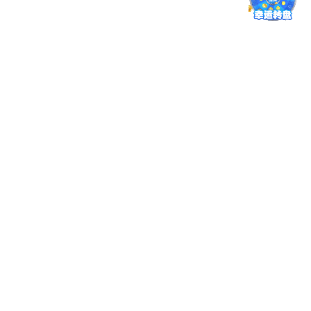
葡萄牙对阵刚果金努诺门德斯的防守转换
在世界杯的舞台上，每一个细节都可能决定一支球
队的命运。当葡萄牙...
2026-07-20