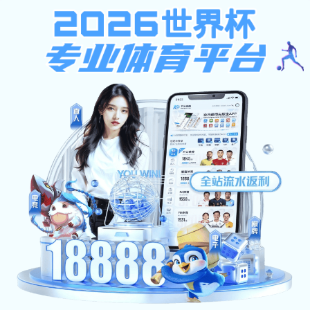
世界杯足球预测
· 认证服务
新手指引友...
球迷可参与球...
数据实时同步...
体育头条
首粒进球
足球历史今天
小图拉姆过人如麻国米逆
转佛罗伦萨经典之夜
夜幕降临，梅阿查球场内灯火通明，空气里弥
漫着紧张与狂热的气息。这是一个属于逆转、
天赋与意志力的经典之夜。国际米兰在主场迎
战佛罗伦萨，开局并不顺利，客队先声夺人，
让蓝黑军团陷入短暂沉寂。然而，正当所有人
以为这会是一场拉锯战之际，一个名字点燃了
全场——小图拉姆。他用一连串令人目眩的过
人动作撕破防线，仿佛化身风暴中心的行者，